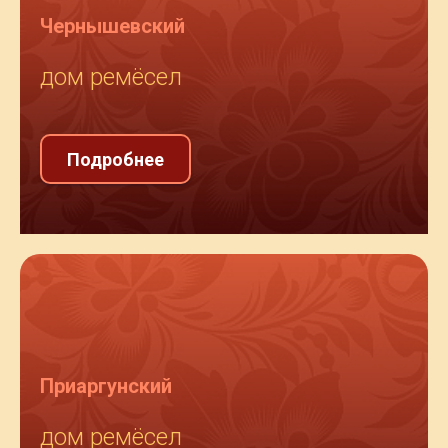
Чернышевский
дом ремёсел
Подробнее
Приаргунский
дом ремёсел