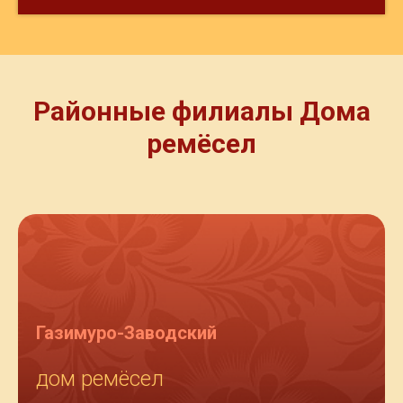
Районные филиалы Дома
ремёсел
Газимуро-Заводский
дом ремёсел