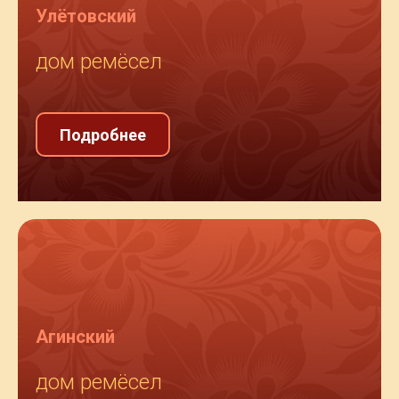
Улётовский
дом ремёсел
Подробнее
Агинский
дом ремёсел