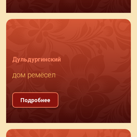
Дульдургинский
дом ремёсел
Подробнее